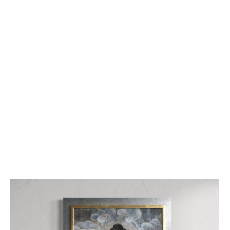
ПРЕДЗАКАЗ
"Журавли" жикле (репродукция на холсте)
от 35 000 pуб.