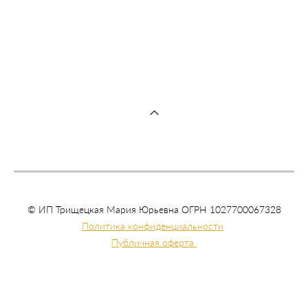
несанкционированное копирование материалов сайта вредит
вашей карме и запрещено законом.
© ИП Трищецкая Мария Юрьевна ОГРН 1027700067328
Политика конфиденциальности
Публичная оферта
политика конфиденциально
сайт от vigbo