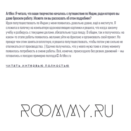
Artifex: Я читала, что ваше творчество началось с путешествия по Индии, ради которого вы
даже бросили работу. Можете ли вы рассказать об этом подробнее?
Идея попутешествовать по Индии у меня появилась довольно давно, ещё в институте. Я
сложила в папочку на компьютере вдохновляющие картинки и решила, что когда закончу
учёбу и разберусь с текущими делами, обязательно туда поеду. В общем, так и получилось: на
каком-то этапе работы появилось желание уйти на фриланс и организовать свой проект. Но
прежде чем этим заняться вплотную, я решила попутешествовать, чтобы потом уже сильно не
отвлекаться от производства. :) Удачно получилось, что у моего мужа тоже к этому моменту
появилась потребность в смене работы. Всё, конечно, происходило без резких движений − мы
готовились к поездке примерно полгода© Artifex.ru
читать интервью полностью