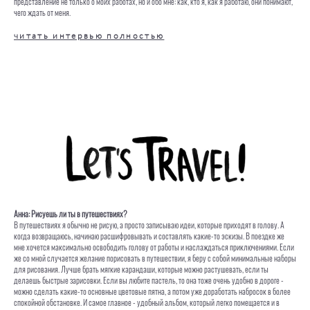
представление не только о моих работах, но и обо мне: как, кто я, как я работаю, они понимают,
чего ждать от меня.
читать интервью полностью
Анна: Рисуешь ли ты в путешествиях?
В путешествиях я обычно не рисую, а просто записываю идеи, которые приходят в голову. А
когда возвращаюсь, начинаю расшифровывать и составлять какие-то эскизы. В поездке же
мне хочется максимально освободить голову от работы и наслаждаться приключениями. Если
же со мной случается желание порисовать в путешествии, я беру с собой минимальные наборы
для рисования. Лучше брать мягкие карандаши, которые можно растушевать, если ты
делаешь быстрые зарисовки. Если вы любите пастель, то она тоже очень удобно в дороге -
можно сделать какие-то основные цветовые пятна, а потом уже доработать набросок в более
спокойной обстановке. И самое главное - удобный альбом, который легко помещается и в