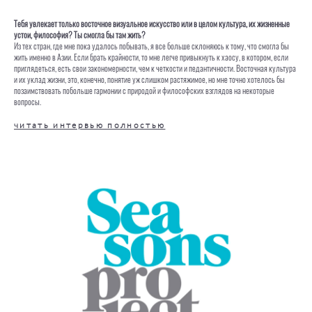
Тебя увлекает только восточное визуальное искусство или в целом культура, их жизненные
устои, философия? Ты смогла бы там жить?
Из тех стран, где мне пока удалось побывать, я все больше склоняюсь к тому, что смогла бы
жить именно в Азии. Если брать крайности, то мне легче привыкнуть к хаосу, в котором, если
приглядеться, есть свои закономерности, чем к четкости и педантичности. Восточная культура
и их уклад жизни, это, конечно, понятие уж слишком растяжимое, но мне точно хотелось бы
позаимствовать побольше гармонии с природой и философских взглядов на некоторые
вопросы.
читать интервью полностью