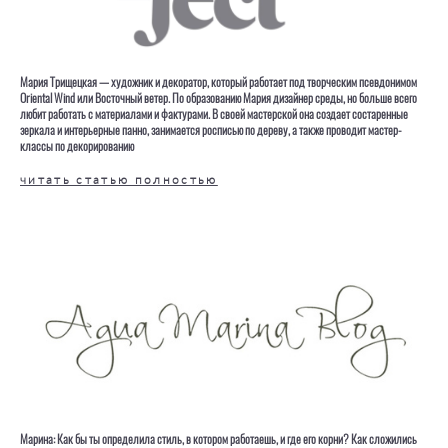
Мария Трищецкая — художник и декоратор, который работает под творческим псевдонимом
Oriental Wind или Восточный ветер. По образованию Мария дизайнер среды, но больше всего
любит работать с материалами и фактурами. В своей мастерской она создает состаренные
зеркала и интерьерные панно, занимается росписью по дереву, а также проводит мастер-
классы по декорированию
читать статью полностью
Марина: Как бы ты определила стиль, в котором работаешь, и где его корни? Как сложились