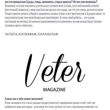
все эти прекрасные Будды, птицы, орнаменты, старые зеркала? Из чего они замешаны?
Возможно, на меня повлияли длительные путешествия по Азии, хотя мой никнейм oriental
(восточный) появился у меня уже больше десяти лет назад, так что это очень долгая история.
Я еще в школе начала собирать орнаменты разных стран, а вот пристрастие к Буддам какое-то
подсознательное, они меня буквально притягивают. А стиль моей работы – это самая
настоящая эклектика. Он немного видоизменяется со временем, но мне всегда будут близки
сложные цвета и фактуры.
читать интервью полностью
Алена: как о тебе узнают заказчики?
В век интернета это стало гораздо проще (смеется). сарафанное радио и сайт. сей-час
добавился еще инстаграм - для меня это плюс, потому что так у заказчиков появляет-ся