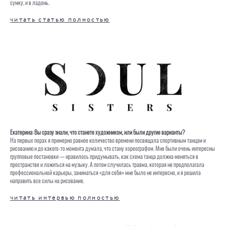
сумку, и в ладонь.
читать статью полностью
Екатерина: Вы сразу знали, что станете художником, или были другие варианты?
На первых порах я примерно равное количество времени посвящала спортивным танцам и
рисованию и до какого-то момента думала, что стану хореографом. Мне были очень интересны
групповые постановки — нравилось придумывать, как схема танца должна меняться в
пространстве и ложиться на музыку. А потом случилась травма, которая не предполагала
профессиональной карьеры, заниматься «для себя» мне было не интересно, и я решила
направить все силы на рисование.
читать интервью полностью