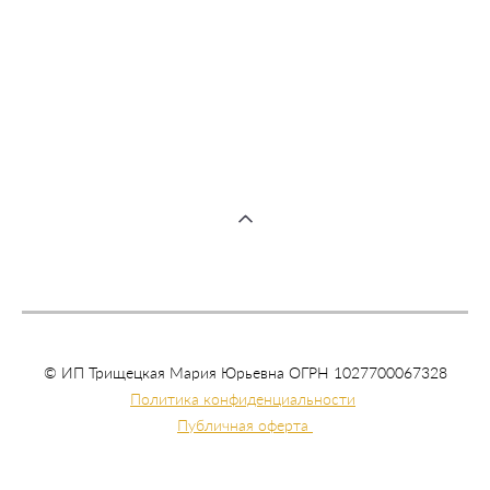
Диптих "Драконы" репродукция в рамах
80 000 pуб.
несанкционированное копирование материалов сайта вредит
вашей карме и запрещено законом.
© ИП Трищецкая Мария Юрьевна ОГРН 1027700067328
Политика конфиденциальности
Публичная оферта
политика конфиденциально